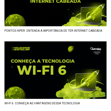
PONTOS HIPER: ENTENDA A IMPORTÂNCIA DE TER INTERNET CABEADA
WI-FI 6: CONHEÇA AS VANTAGENS DESSA TECNOLOGIA