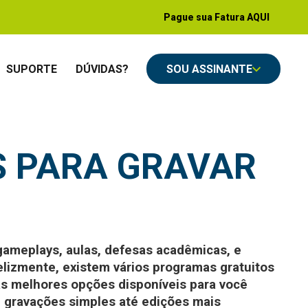
Pague sua Fatura AQUI
SUPORTE
DÚVIDAS?
SOU ASSINANTE
 PARA GRAVAR
r gameplays, aulas, defesas acadêmicas, e
elizmente, existem vários programas gratuitos
as melhores opções disponíveis para você
 gravações simples até edições mais