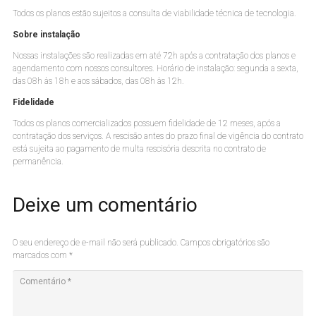
Todos os planos estão sujeitos a consulta de viabilidade técnica de tecnologia.
Sobre instalação
Nossas instalações são realizadas em até 72h após a contratação dos planos e
agendamento com nossos consultores. Horário de instalação: segunda a sexta,
das 08h às 18h e aos sábados, das 08h às 12h.
Fidelidade
Todos os planos comercializados possuem fidelidade de 12 meses, após a
contratação dos serviços. A rescisão antes do prazo final de vigência do contrato
está sujeita ao pagamento de multa rescisória descrita no contrato de
permanência.
Deixe um comentário
O seu endereço de e-mail não será publicado.
Campos obrigatórios são
marcados com
*