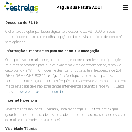
Pague sua Fatura AQUI
Desconto de R$ 10
O cliente que optar por fatura digital terá desconto de R$ 10,00 em suas
mensalidades, mas caso escolha a opção de boleto via correios o desconto não
será aplicado
Informações importantes para melhorar sua navegação
Os dispositivos (smartphone, computador, etc) precisam ter as configurações
mínimas necessárias para que atinjam o máximo de desempenho, tanto via
cabo como via Wi-Fi. O modem é dual-band, ou seja, tem frequência de 2,4
GHz e 5GHz Wi-Fi 802.11 a/b/g/n/ac. Verifique se os seus dispositivos
permitem a navegação em ambas frequências. A conexão via cabo proporciona
maior estabilidade e não sofre tantas interferências quanto a rede Wi-FI. Saiba
mais em
www.estrelasinternet.com.br
.
Internet Hiperfibra
Nossos planos são todos Hiperfibra, uma tecnologia 100% fibra óptica que
garante a melhor qualidade e velocidade de Internet para nossos clientes, além
de mais estabilidade em sua conexão.
Viabilidade Técnica