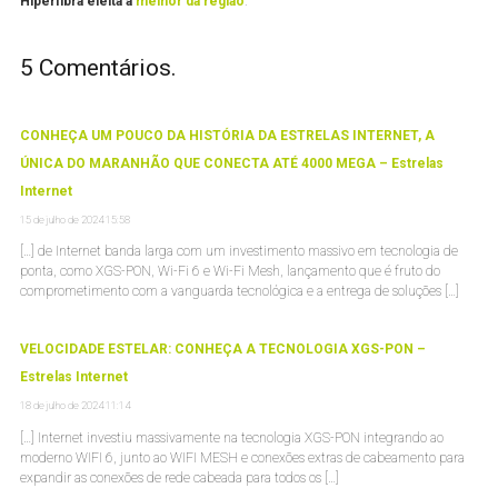
Hiperfibra eleita a
melhor da região
.
5
Comentários
.
CONHEÇA UM POUCO DA HISTÓRIA DA ESTRELAS INTERNET, A
ÚNICA DO MARANHÃO QUE CONECTA ATÉ 4000 MEGA – Estrelas
Internet
15 de julho de 2024 15:58
[…] de Internet banda larga com um investimento massivo em tecnologia de
ponta, como XGS-PON, Wi-Fi 6 e Wi-Fi Mesh, lançamento que é fruto do
comprometimento com a vanguarda tecnológica e a entrega de soluções […]
VELOCIDADE ESTELAR: CONHEÇA A TECNOLOGIA XGS-PON –
Estrelas Internet
18 de julho de 2024 11:14
[…] Internet investiu massivamente na tecnologia XGS-PON integrando ao
moderno WIFI 6, junto ao WIFI MESH e conexões extras de cabeamento para
expandir as conexões de rede cabeada para todos os […]