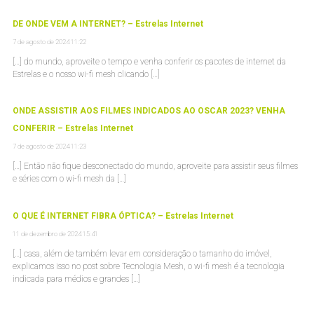
DE ONDE VEM A INTERNET? – Estrelas Internet
7 de agosto de 2024 11:22
[…] do mundo, aproveite o tempo e venha conferir os pacotes de internet da
Estrelas e o nosso wi-fi mesh clicando […]
ONDE ASSISTIR AOS FILMES INDICADOS AO OSCAR 2023? VENHA
CONFERIR – Estrelas Internet
7 de agosto de 2024 11:23
[…] Então não fique desconectado do mundo, aproveite para assistir seus filmes
e séries com o wi-fi mesh da […]
O QUE É INTERNET FIBRA ÓPTICA? – Estrelas Internet
11 de dezembro de 2024 15:41
[…] casa, além de também levar em consideração o tamanho do imóvel,
explicamos isso no post sobre Tecnologia Mesh, o wi-fi mesh é a tecnologia
indicada para médios e grandes […]