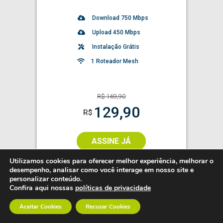
Download
750
Mbps
Upload 450 Mbps
Instalação Grátis
1 Roteador Mesh
R$
169,90
129,90
R$
ASSINE JÁ
Utilizamos cookies para oferecer melhor experiência, melhorar o
INFORMAÇÕES ADICIONAIS
desempenho, analisar como você interage em nosso site e
personalizar conteúdo.
Confira aqui nossas
políticas de privacidade
Mais vendido
1000
Aceitar Cookies
Recusar Cookies