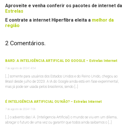
Aproveite e venha conferir os pacotes de internet da
Estrelas
E contrate a internet Hiperfibra eleita a
melhor da
região
2
Comentários
.
BARD: A INTELIGÊNCIA ARTIFICAL DO GOOGLE – Estrelas Internet
7 de agosto de 2024 14:54
[…] somente para usuários dos Estados Unidos e do Reino Unido, chegou ao
Brasil desde julho de 2023. A IA do Google ainda está em fase experimental,
mas já pode ser usada pelos brasileiros, sendo […]
É INTELIGÊNCIA ARTIFICIAL OU NÃO? – Estrelas Internet
7 de agosto de 2024 17:06
[…] o advento das I.A. (Inteligencia Artificial) o mundo se viu em um dilema,
abraçar o futuro de uma vez ou garantir que todos ainda saibamos o […]