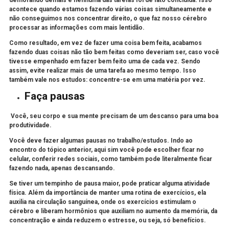
demorando demais e nenhuma das tarefas foi de fato concluída. Isso
acontece quando estamos fazendo várias coisas simultaneamente e
não conseguimos nos concentrar direito, o que faz nosso cérebro
processar as informações com mais lentidão.
Como resultado, em vez de fazer uma coisa bem feita, acabamos
fazendo duas coisas não tão bem feitas como deveriam ser, caso você
tivesse empenhado em fazer bem feito uma de cada vez. Sendo
assim, evite realizar mais de uma tarefa ao mesmo tempo. Isso
também vale nos estudos: concentre-se em uma matéria por vez.
Faça pausas
Você, seu corpo e sua mente precisam de um descanso para uma boa
produtividade.
Você deve fazer algumas pausas no trabalho/estudos. Indo ao
encontro do tópico anterior, aqui sim você pode escolher ficar no
celular, conferir redes sociais, como também pode literalmente ficar
fazendo nada, apenas descansando.
Se tiver um tempinho de pausa maior, pode praticar alguma atividade
física. Além da importância de manter uma rotina de exercícios, ela
auxilia na circulação sanguínea, onde os exercícios estimulam o
cérebro e liberam hormônios que auxiliam no aumento da memória, da
concentração e ainda reduzem o estresse, ou seja, só benefícios
.