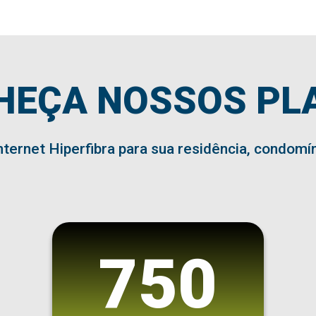
HEÇA NOSSOS PL
nternet Hiperfibra para sua residência, condomí
750