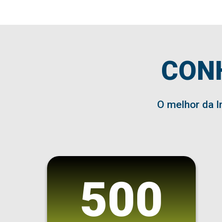
CON
O melhor da I
500