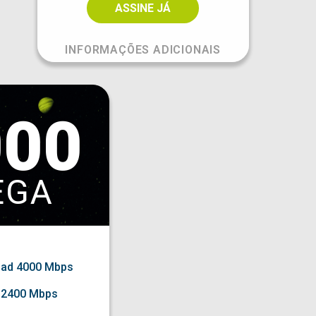
ASSINE JÁ
INFORMAÇÕES ADICIONAIS
000
EGA
oad
4000
Mbps
 2400 Mbps