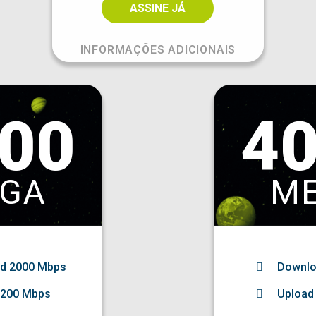
ASSINE JÁ
INFORMAÇÕES ADICIONAIS
00
4
GA
M
ad
2000
Mbps
Downl
1200 Mbps
Upload